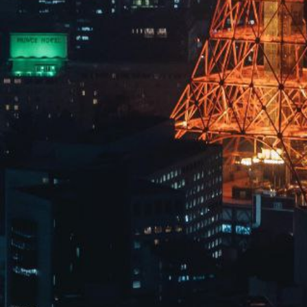
关于米兰
产品系列
资质证书
工程业绩
公司风貌
新闻资讯
联系米兰
0511-88987275
24小时服务热线
地址：
江苏省镇江市京口区通济路89号
邮箱：
xijie@runguonongye.com
Copyright 2025 米兰·(milan)中国官方网站 All rights reserved 鲁
ICP备19022412号-1
苏公网安备32110102321805号
首页
电话
联系