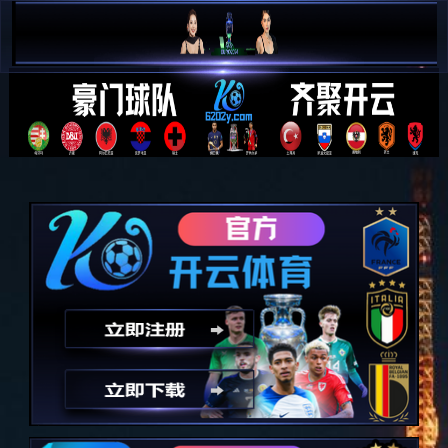
当前位置：
首页
>
产品中心
>
母线系列
浇注型母线